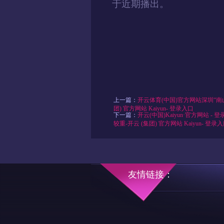
于近期播出。
上一篇：
开云体育(中国)官方网站深圳“南
团) 官方网站 Kaiyun- 登录入口
下一篇：
开云(中国)Kaiyun·官方网站
较重-开云 (集团) 官方网站 Kaiyun- 登录
友情链接：