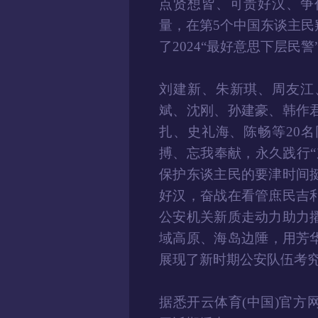
点贤想皆、可贵好汉、争
量，在第5个中国东谈主
了2024“最好意思下层民
刘建新、朱新琪、周友江
斌、沈刚、孙建豪、韩作
扎、史礼海、陈畅等20
搏、忘我奉献，永久践行
保护东谈主民的要津时间
好汉，奋战在看管庶民吉
公安机关新质走动力助力
域高原、海岛边陲，用芳
展现了新时期公安队伍考
据悉开云体育(中国)官方